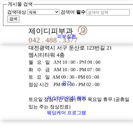
게시물 검색
검색대상
검색어
필수
피부질환
검색
제이디피부과
피부질환
042 . 488 . 3377
대전광역시 서구 둔산로 123번길 21
엠시티타워 4층
월 요 일 AM 10 : 00 - PM 08 : 00
JD 메디컬 스킨케어
화 수 금 AM 10 : 00 - PM 07 : 00
토 요 일 AM 09 : 30 - PM 03 : 00
공간
점심 시간 PM 01 : 00 - PM 02 : 00
커스터마이징 케어
토요일 점심시간 없음 | 매주 목요일 휴무 (공휴일
있는 주는 정상진료)
웨딩케어 프로그램